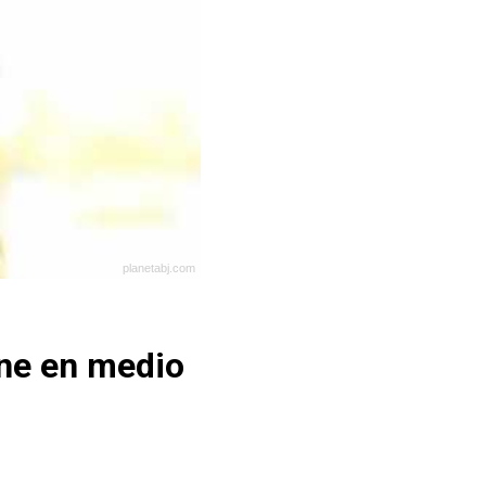
planetabj.com
ene en medio