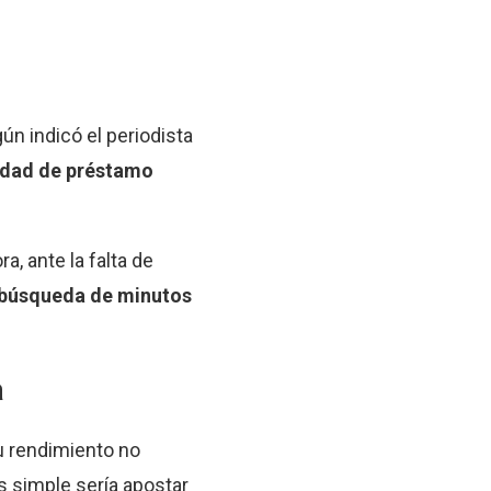
gún indicó el periodista
alidad de préstamo
a, ante la falta de
n búsqueda de minutos
a
su rendimiento no
s simple sería apostar