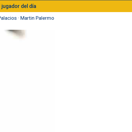
l jugador del día
Palacios
·
Martin Palermo