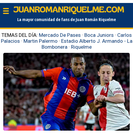
La mayor comunidad de fans de Juan Román Riquelme
TEMAS DEL DÍA:
Mercado De Pases
·
Boca Juniors
·
Carlos
Palacios
·
Martin Palermo
·
Estadio Alberto J. Armando - La
Bombonera
·
Riquelme
planetabj.com