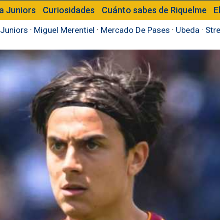
a Juniors
Curiosidades
Cuánto sabes de Riquelme
E
Juniors
·
Miguel Merentiel
·
Mercado De Pases
·
Ubeda
·
Str