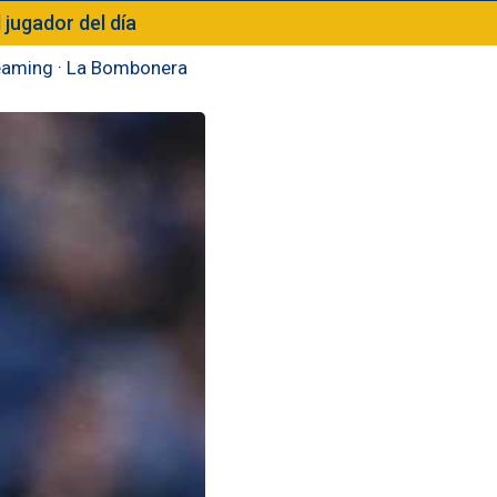
l jugador del día
eaming
·
La Bombonera