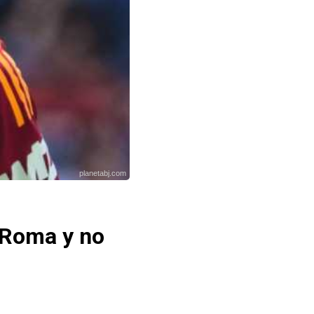
planetabj.com
n Roma y no