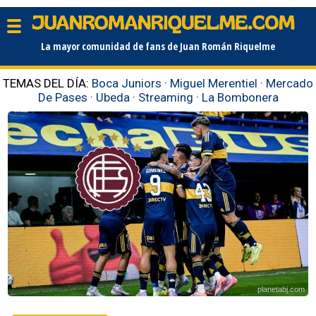
La mayor comunidad de fans de Juan Román Riquelme
TEMAS DEL DÍA:
Boca Juniors
·
Miguel Merentiel
·
Mercado
De Pases
·
Ubeda
·
Streaming
·
La Bombonera
planetabj.com