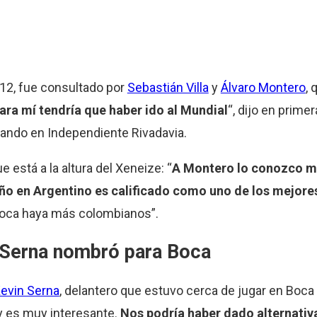
12, fue consultado por
Sebastián Villa
y
Álvaro Montero
, 
para mí tendría que haber ido al Mundial
“, dijo en prime
cando en Independiente Rivadavia.
 está a la altura del Xeneize: “
A Montero lo conozco mu
 año en Argentino es calificado como uno de los mejor
 Boca haya más colombianos”.
 Serna nombró para Boca
evin Serna
, delantero que estuvo cerca de jugar en Boca 
 y es muy interesante.
Nos podría haber dado alternativa