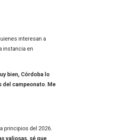
quienes interesan a
ra instancia en
y bien, Córdoba lo
es del campeonato
.
Me
a principios del 2026.
s valiosas, sé que