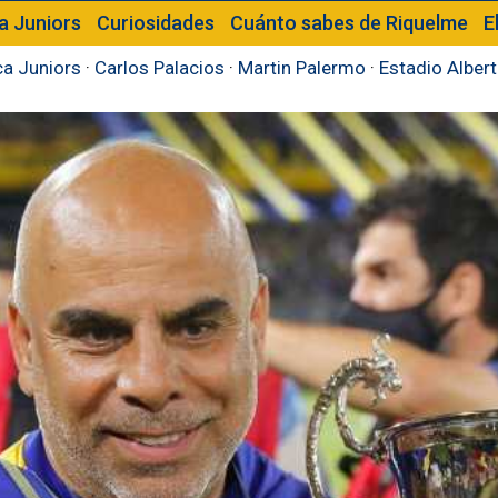
a Juniors
Curiosidades
Cuánto sabes de Riquelme
E
a Juniors
·
Carlos Palacios
·
Martin Palermo
·
Estadio Alber