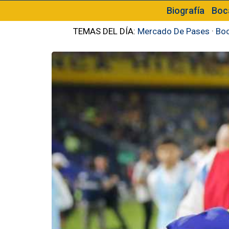
Biografía
Boc
TEMAS DEL DÍA:
Mercado De Pases
·
Boc