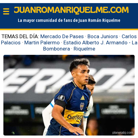
La mayor comunidad de fans de Juan Román Riquelme
TEMAS DEL DÍA:
Mercado De Pases
·
Boca Juniors
·
Carlos
Palacios
·
Martin Palermo
·
Estadio Alberto J. Armando - La
Bombonera
·
Riquelme
planetabj.com