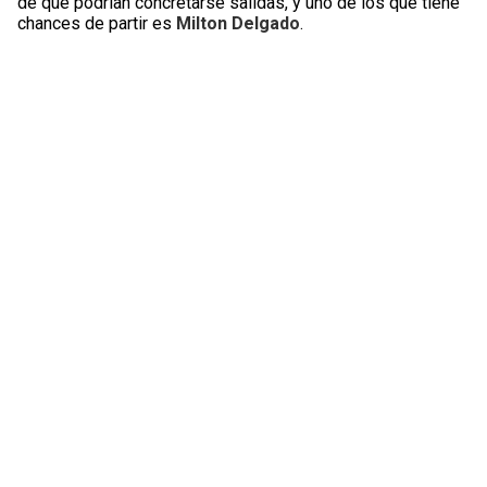
de que podrían concretarse salidas, y uno de los que tiene
chances de partir es
Milton Delgado
.