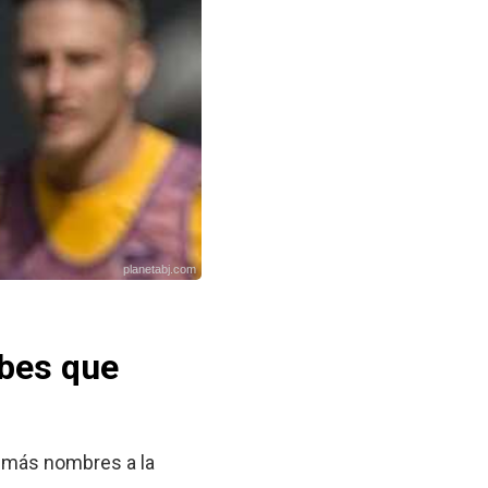
planetabj.com
ubes que
n más nombres a la