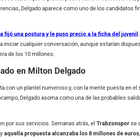
rencias, Delgado aparece como uno de los candidatos firm
ijó una postura y le puso precio a la ficha del juvenil
a iniciar cualquier conversación, aunque estarían dispue
era de los 10 millones.
esado en Milton Delgado
uenta con un plantel numeroso y, con la mente puesta en e
diocampo, Delgado asoma como una de las probables salid
n por sus servicios. Semanas atrás, el
Trabzonspor
se 
 y
aquella propuesta alcanzaba los 8 millones de euros