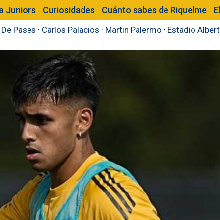
a Juniors
Curiosidades
Cuánto sabes de Riquelme
E
 De Pases
·
Carlos Palacios
·
Martin Palermo
·
Estadio Alber