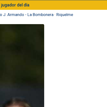
l jugador del día
to J. Armando - La Bombonera
·
Riquelme