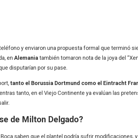
 teléfono y enviaron una propuesta formal que terminó s
da, en
Alemania
también tomaron nota de la joya del “Xen
 que disputarían por su pase.
port,
tanto el Borussia Dortmund como el Eintracht Fran
ntras tanto, en el Viejo Continente ya evalúan las pretens
alir.
ase de Milton Delgado?
Boca saben que el plantel podría sufrir modificaciones, 