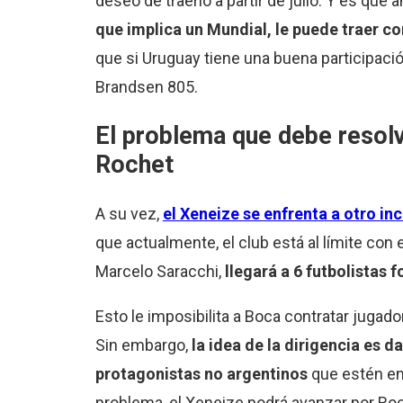
deseo de traerlo a partir de julio. Y es que a
que implica un Mundial, le puede traer c
que si Uruguay tiene una buena participació
Brandsen 805.
El problema que debe resolv
Rochet
A su vez,
el Xeneize se enfrenta a otro in
que actualmente, el club está al límite con 
Marcelo Saracchi,
llegará a 6 futbolistas 
Esto le imposibilita a Boca contratar jugad
Sin embargo,
la idea de la dirigencia es da
protagonistas no argentinos
que estén en 
problema, el Xeneize podrá avanzar por Ro