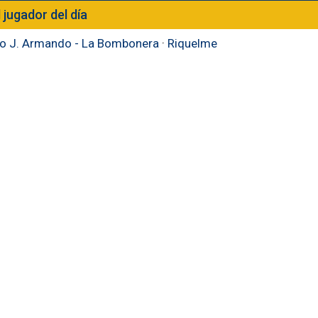
l jugador del día
to J. Armando - La Bombonera
·
Riquelme