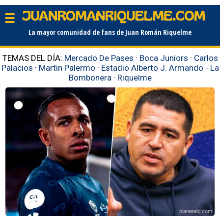
La mayor comunidad de fans de Juan Román Riquelme
TEMAS DEL DÍA:
Mercado De Pases
·
Boca Juniors
·
Carlos
Palacios
·
Martin Palermo
·
Estadio Alberto J. Armando - La
Bombonera
·
Riquelme
planetabj.com