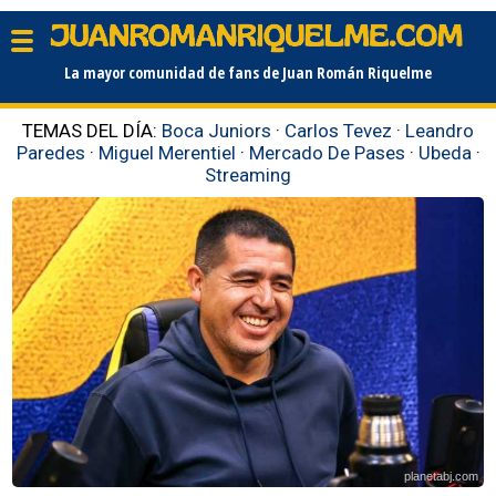
La mayor comunidad de fans de Juan Román Riquelme
TEMAS DEL DÍA:
Boca Juniors
·
Carlos Tevez
·
Leandro
Paredes
·
Miguel Merentiel
·
Mercado De Pases
·
Ubeda
·
Streaming
planetabj.com