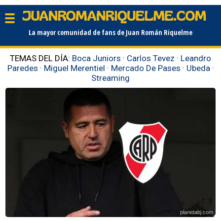
La mayor comunidad de fans de Juan Román Riquelme
TEMAS DEL DÍA:
Boca Juniors
·
Carlos Tevez
·
Leandro
Paredes
·
Miguel Merentiel
·
Mercado De Pases
·
Ubeda
·
Streaming
planetabj.com