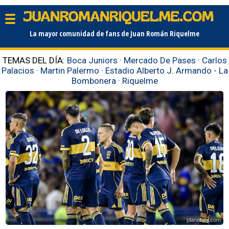
La mayor comunidad de fans de Juan Román Riquelme
TEMAS DEL DÍA:
Boca Juniors
·
Mercado De Pases
·
Carlos
Palacios
·
Martin Palermo
·
Estadio Alberto J. Armando - La
Bombonera
·
Riquelme
planetabj.com