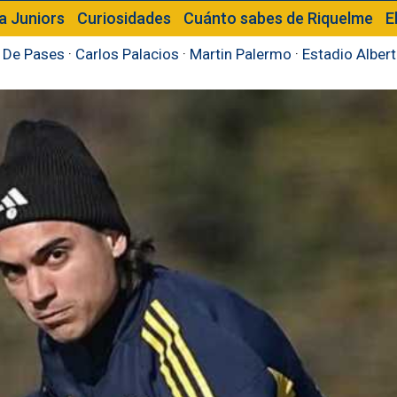
a Juniors
Curiosidades
Cuánto sabes de Riquelme
E
 De Pases
·
Carlos Palacios
·
Martin Palermo
·
Estadio Alber