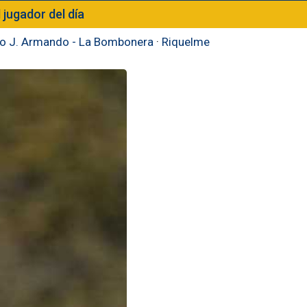
l jugador del día
to J. Armando - La Bombonera
·
Riquelme