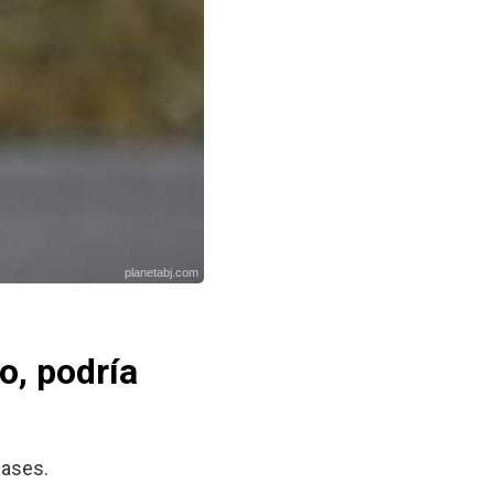
planetabj.com
io, podría
pases.