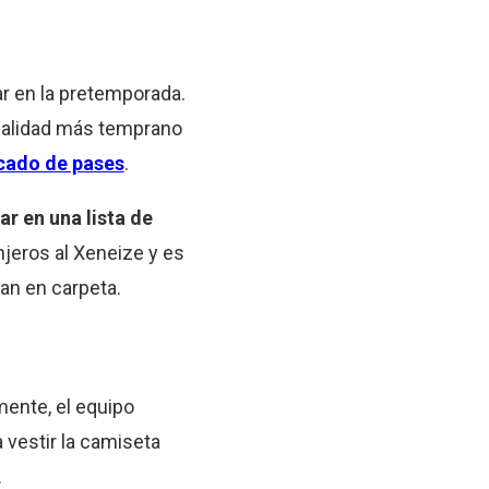
ar en la pretemporada.
rmalidad más temprano
ado de pases
.
ar en una lista de
njeros al Xeneize y es
an en carpeta.
mente, el equipo
a vestir la camiseta
.