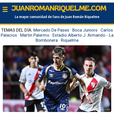
La mayor comunidad de fans de Juan Román Riquelme
TEMAS DEL DÍA:
Mercado De Pases
·
Boca Juniors
·
Carlos
Palacios
·
Martin Palermo
·
Estadio Alberto J. Armando - La
Bombonera
·
Riquelme
planetabj.com