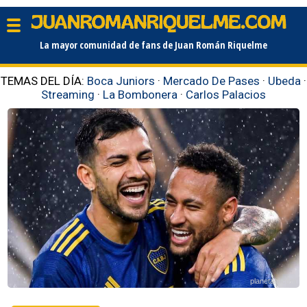
La mayor comunidad de fans de Juan Román Riquelme
TEMAS DEL DÍA:
Boca Juniors
·
Mercado De Pases
·
Ubeda
·
Streaming
·
La Bombonera
·
Carlos Palacios
planetabj.com