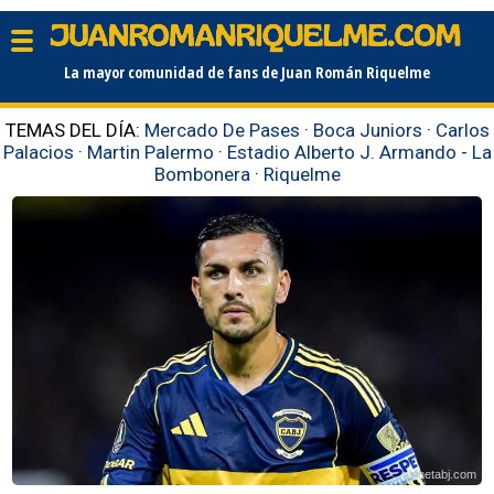
La mayor comunidad de fans de Juan Román Riquelme
TEMAS DEL DÍA:
Mercado De Pases
·
Boca Juniors
·
Carlos
Palacios
·
Martin Palermo
·
Estadio Alberto J. Armando - La
Bombonera
·
Riquelme
planetabj.com