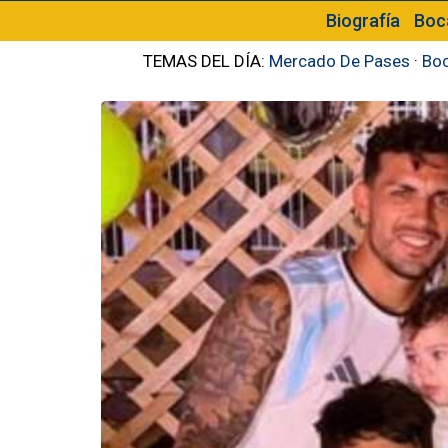
Biografía
Boc
TEMAS DEL DÍA:
Mercado De Pases
·
Boc