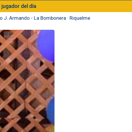
l jugador del día
to J. Armando - La Bombonera
·
Riquelme