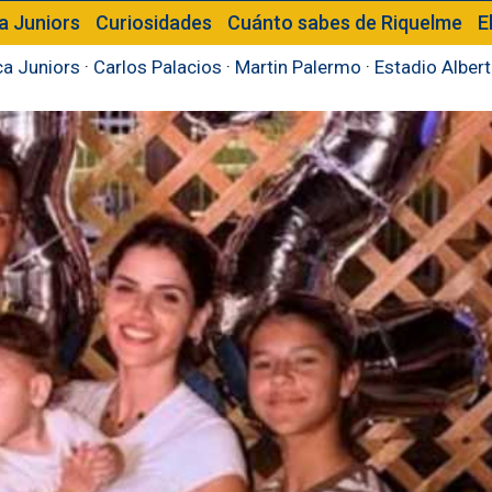
a Juniors
Curiosidades
Cuánto sabes de Riquelme
E
a Juniors
·
Carlos Palacios
·
Martin Palermo
·
Estadio Alber