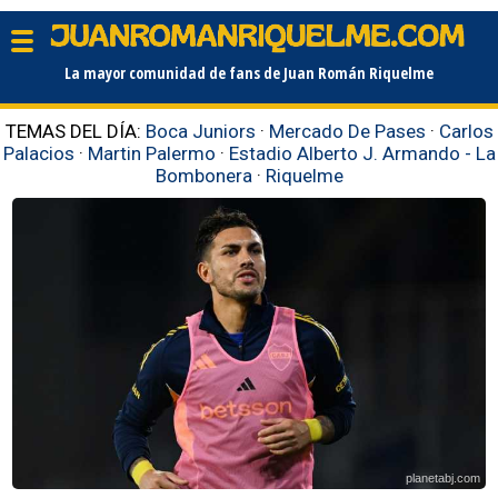
La mayor comunidad de fans de Juan Román Riquelme
TEMAS DEL DÍA:
Boca Juniors
·
Mercado De Pases
·
Carlos
Palacios
·
Martin Palermo
·
Estadio Alberto J. Armando - La
Bombonera
·
Riquelme
planetabj.com