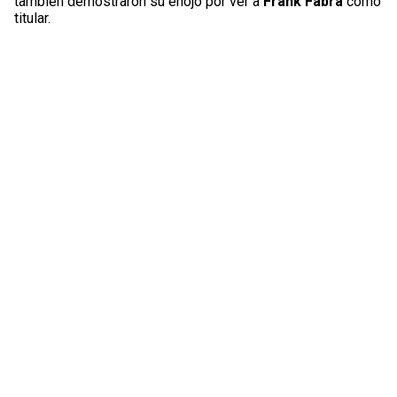
también demostraron su enojo por ver a
Frank Fabra
como
titular.