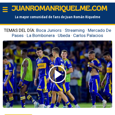
La mayor comunidad de fans de Juan Román Riquelme
TEMAS DEL DÍA:
Boca Juniors
·
Streaming
·
Mercado De
Pases
·
La Bombonera
·
Ubeda
·
Carlos Palacios
planetabj.com