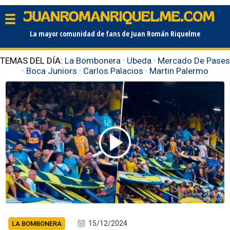
La mayor comunidad de fans de Juan Román Riquelme
TEMAS DEL DÍA:
La Bombonera
·
Ubeda
·
Mercado De Pases
·
Boca Juniors
·
Carlos Palacios
·
Martin Palermo
planetabj.com
15/12/2024
LA BOMBONERA