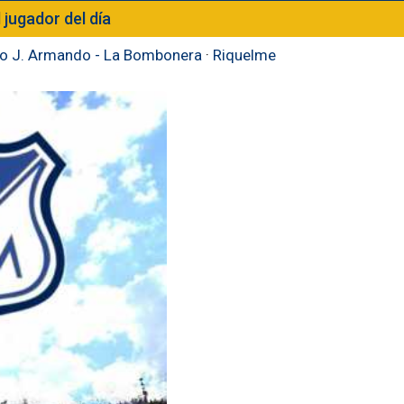
l jugador del día
to J. Armando - La Bombonera
·
Riquelme