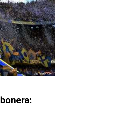
planetabj.com
mbonera: