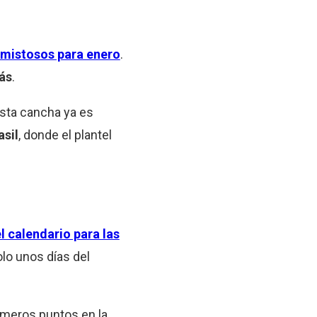
amistosos para enero
.
ás
.
Esta cancha ya es
sil
, donde el plantel
l calendario para las
olo unos días del
imeros puntos en la