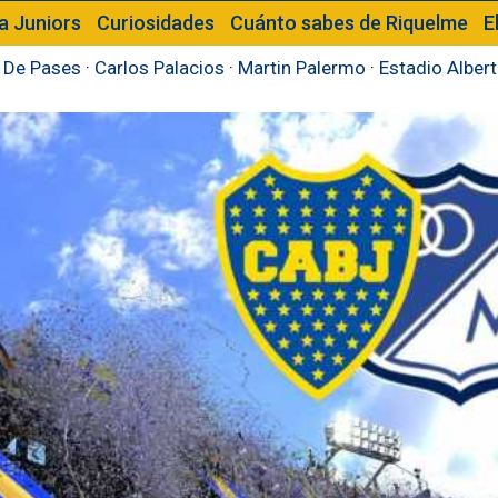
a Juniors
Curiosidades
Cuánto sabes de Riquelme
E
 De Pases
·
Carlos Palacios
·
Martin Palermo
·
Estadio Alber