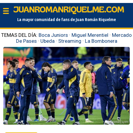
La mayor comunidad de fans de Juan Román Riquelme
TEMAS DEL DÍA:
Boca Juniors
·
Miguel Merentiel
·
Mercado
De Pases
·
Ubeda
·
Streaming
·
La Bombonera
planetabj.com