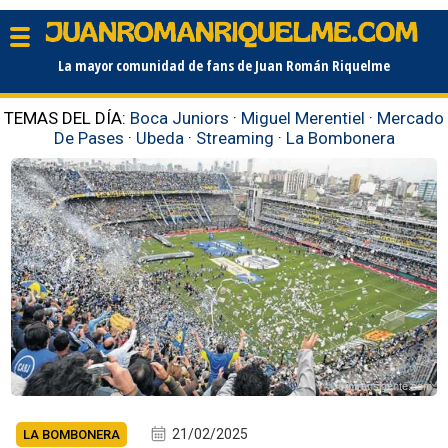
La mayor comunidad de fans de Juan Román Riquelme
TEMAS DEL DÍA:
Boca Juniors
·
Miguel Merentiel
·
Mercado
De Pases
·
Ubeda
·
Streaming
·
La Bombonera
elintransigente.com
21/02/2025
LA BOMBONERA