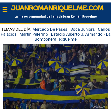
La mayor comunidad de fans de Juan Román Riquelme
TEMAS DEL DÍA:
Mercado De Pases
·
Boca Juniors
·
Carlos
Palacios
·
Martin Palermo
·
Estadio Alberto J. Armando - La
Bombonera
·
Riquelme
bolavip.com