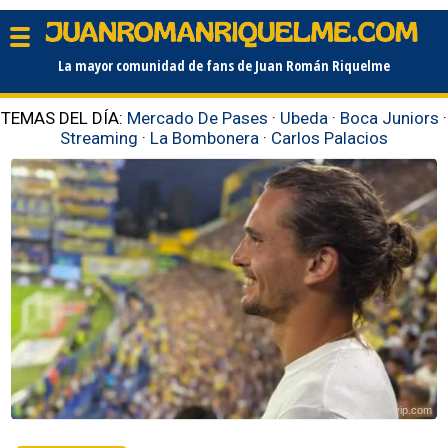
La mayor comunidad de fans de Juan Román Riquelme
TEMAS DEL DÍA:
Mercado De Pases
·
Ubeda
·
Boca Juniors
·
Streaming
·
La Bombonera
·
Carlos Palacios
bolavip.com