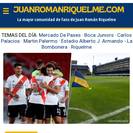
La mayor comunidad de fans de Juan Román Riquelme
TEMAS DEL DÍA:
Mercado De Pases
·
Boca Juniors
·
Carlos
Palacios
·
Martin Palermo
·
Estadio Alberto J. Armando - La
Bombonera
·
Riquelme
planetabj.com