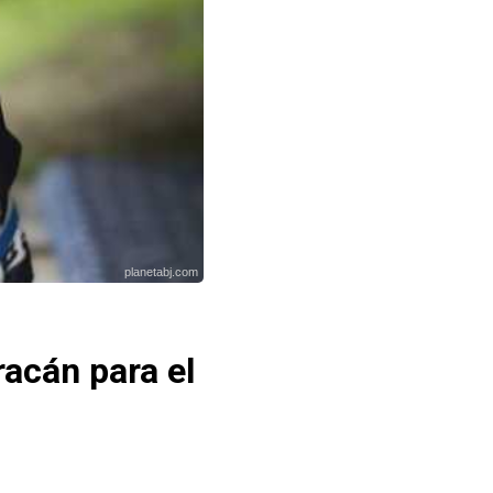
planetabj.com
racán para el