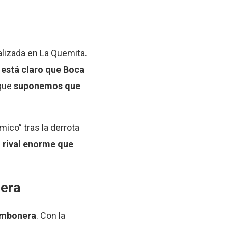
alizada en La Quemita.
a está claro que Boca
 que
suponemos que
ico” tras la derrota
n rival enorme que
era
mbonera
. Con la