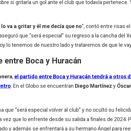
obre si gritaría un gol ante el club que todavía pertenece.
 lo va a gritar y él me decía que no
”, contó entre risas e
y aseguró que “será especial” su regreso a la cancha del 
Hoy lo tenemos de nuestro lado y trataremos de que le vay
e entre Boca y Huracán
onera
,
el partido entre Boca y Huracán tendrá a otros d
entro
. En el Globo se encuentran
Diego Martínez
y
Ósca
que “será especial volver al club” y no ocultó su felicida
vez que lo enfrente desde su salida a finales de 2024. Po
asado y además se enfrentará a su hermano Ángel para ree