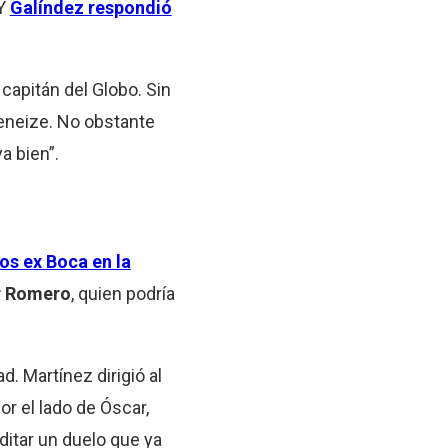
 Y
Galíndez respondió
l capitán del Globo. Sin
Xeneize. No obstante
a bien”.
os ex Boca en la
r Romero
, quien podría
d. Martínez dirigió al
r el lado de Óscar,
ditar un duelo que ya