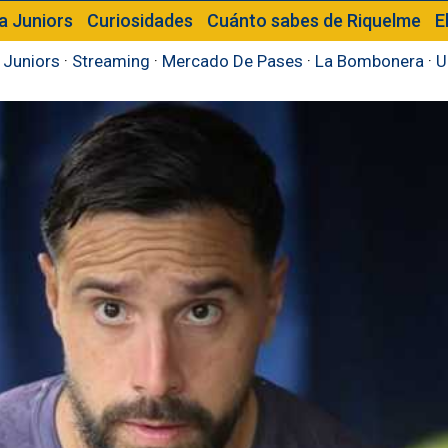
a Juniors
Curiosidades
Cuánto sabes de Riquelme
E
 Juniors
·
Streaming
·
Mercado De Pases
·
La Bombonera
·
U