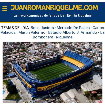
La mayor comunidad de fans de Juan Román Riquelme
TEMAS DEL DÍA:
Boca Juniors
·
Mercado De Pases
·
Carlos
Palacios
·
Martin Palermo
·
Estadio Alberto J. Armando - La
Bombonera
·
Riquelme
planetabj.com