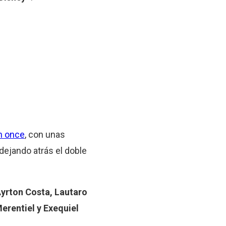
n once
, con unas
dejando atrás el doble
Ayrton Costa, Lautaro
erentiel y Exequiel