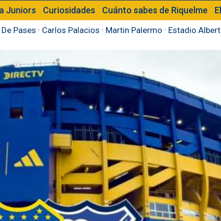
a Juniors
Curiosidades
Cuánto sabes de Riquelme
E
 De Pases
·
Carlos Palacios
·
Martin Palermo
·
Estadio Alber