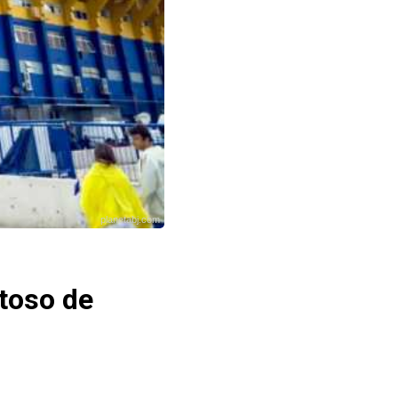
planetabj.com
stoso de