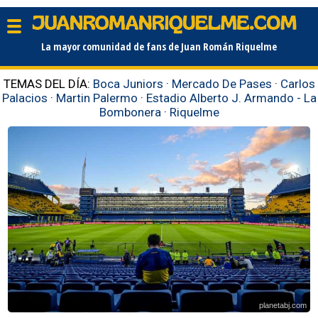
La mayor comunidad de fans de Juan Román Riquelme
TEMAS DEL DÍA:
Boca Juniors
·
Mercado De Pases
·
Carlos
Palacios
·
Martin Palermo
·
Estadio Alberto J. Armando - La
Bombonera
·
Riquelme
planetabj.com