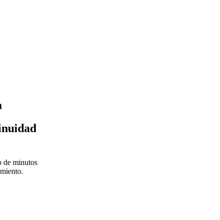
a
tinuidad
o de minutos
amiento.