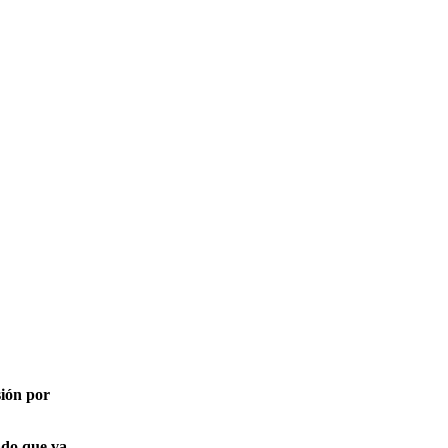
sión por
ado que va