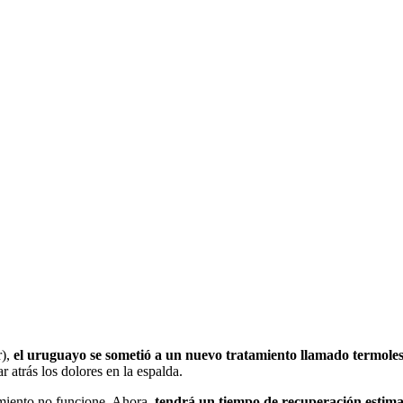
r),
el uruguayo se sometió a un nuevo tratamiento llamado termole
 atrás los dolores en la espalda.
amiento no funcione. Ahora,
tendrá un tiempo de recuperación estim