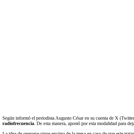
Según informó el periodista Augusto César en su cuenta de X (Twitte
radiofrecuencia
. De esta manera, apostó por esta modalidad para dejar
La idea de operarse sigue encima de la mesa en caso de que este trat