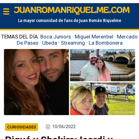
La mayor comunidad de fans de Juan Román Riquelme
TEMAS DEL DÍA:
Boca Juniors
·
Miguel Merentiel
·
Mercado
De Pases
·
Ubeda
·
Streaming
·
La Bombonera
eltiempo.com
10/06/2022
CURIOSIDADES