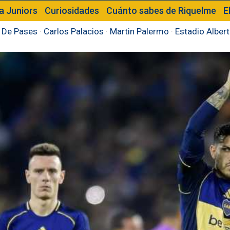
a Juniors
Curiosidades
Cuánto sabes de Riquelme
E
 De Pases
·
Carlos Palacios
·
Martin Palermo
·
Estadio Alber