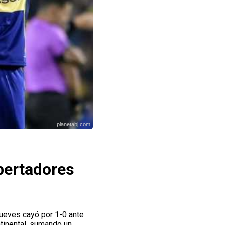
planetabj.com
ibertadores
jueves cayó por 1-0 ante
ntinental, sumando un