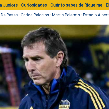
a Juniors
Curiosidades
Cuánto sabes de Riquelme
E
 De Pases
·
Carlos Palacios
·
Martin Palermo
·
Estadio Alber