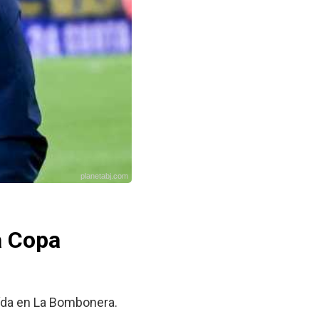
planetabj.com
a Copa
aída en La Bombonera.