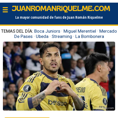
La mayor comunidad de fans de Juan Román Riquelme
TEMAS DEL DÍA:
Boca Juniors
·
Miguel Merentiel
·
Mercado
De Pases
·
Ubeda
·
Streaming
·
La Bombonera
planetabj.com