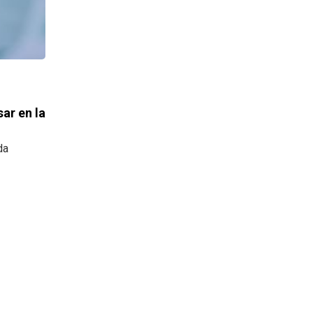
ar en la
da