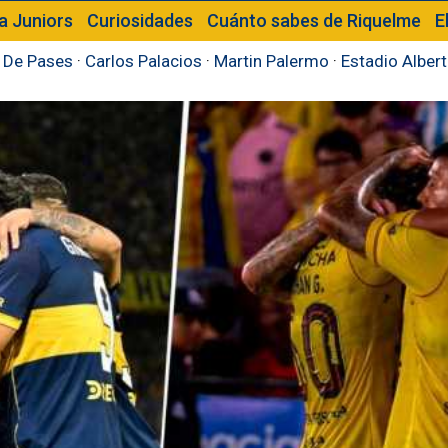
a Juniors
Curiosidades
Cuánto sabes de Riquelme
E
 De Pases
·
Carlos Palacios
·
Martin Palermo
·
Estadio Alber