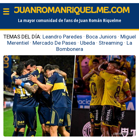
La mayor comunidad de fans de Juan Román Riquelme
TEMAS DEL DÍA:
Leandro Paredes
·
Boca Juniors
·
Miguel
Merentiel
·
Mercado De Pases
·
Ubeda
·
Streaming
·
La
Bombonera
planetabj.com