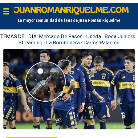
La mayor comunidad de fans de Juan Román Riquelme
TEMAS DEL DÍA:
Mercado De Pases
·
Ubeda
·
Boca Juniors
·
Streaming
·
La Bombonera
·
Carlos Palacios
planetabj.com