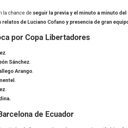
n la chance de
seguir la previa y el minuto a minuto del
os relatos de Luciano Cofano y presencia de gran equip
Boca por Copa Libertadores
rez
.
León Sánchez
.
allego Arango
.
mentel
.
ez
.
dina.
Barcelona de Ecuador