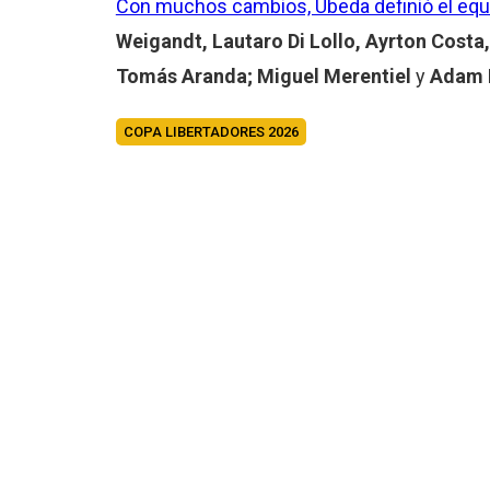
Con muchos cambios, Úbeda definió el equi
Weigandt, Lautaro Di Lollo, Ayrton Costa
Tomás Aranda; Miguel Merentiel
y
Adam B
COPA LIBERTADORES 2026