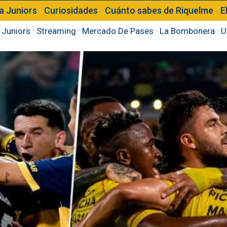
a Juniors
Curiosidades
Cuánto sabes de Riquelme
E
 Juniors
·
Streaming
·
Mercado De Pases
·
La Bombonera
·
U