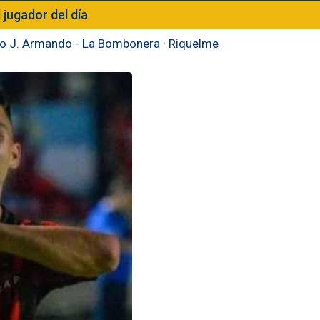
l jugador del día
to J. Armando - La Bombonera
·
Riquelme