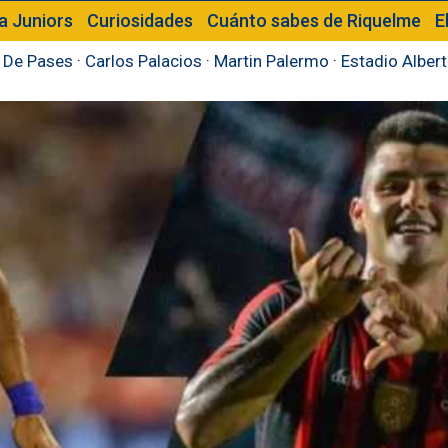
a Juniors
Curiosidades
Cuánto sabes de Riquelme
E
 De Pases
·
Carlos Palacios
·
Martin Palermo
·
Estadio Alber