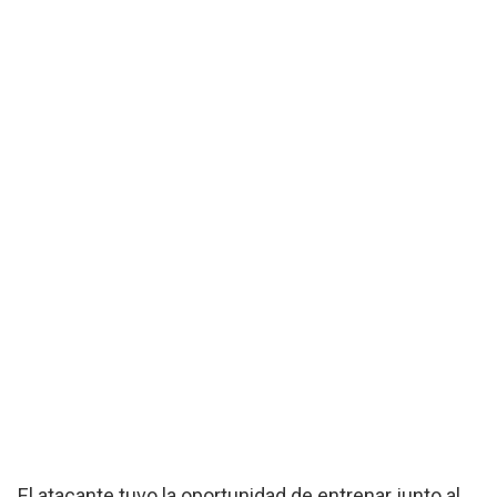
El atacante tuvo la oportunidad de entrenar junto al