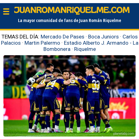
La mayor comunidad de fans de Juan Román Riquelme
TEMAS DEL DÍA:
Mercado De Pases
·
Boca Juniors
·
Carlos
Palacios
·
Martin Palermo
·
Estadio Alberto J. Armando - La
Bombonera
·
Riquelme
planetabj.com