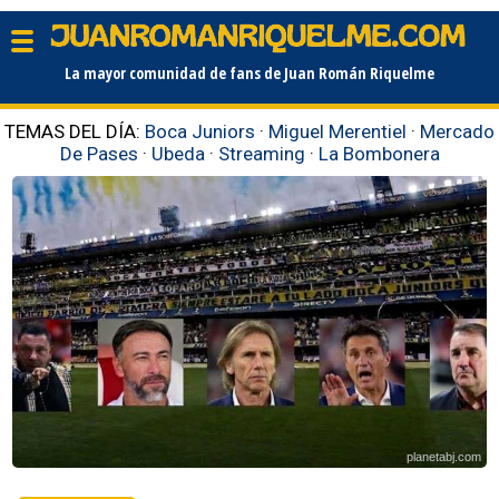
La mayor comunidad de fans de Juan Román Riquelme
TEMAS DEL DÍA:
Boca Juniors
·
Miguel Merentiel
·
Mercado
De Pases
·
Ubeda
·
Streaming
·
La Bombonera
planetabj.com