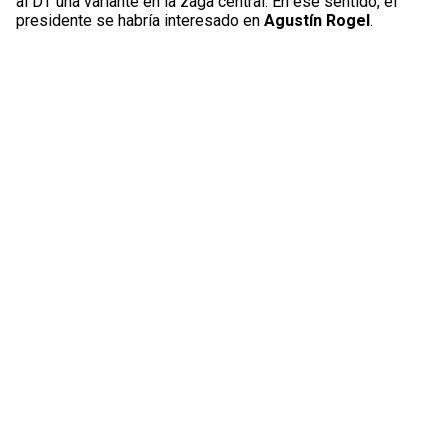
al DT una variante en la zaga central. En ese sentido, el
presidente se habría interesado en
Agustín Rogel
.