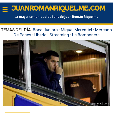
La mayor comunidad de fans de Juan Román Riquelme
TEMAS DEL DÍA:
Boca Juniors
·
Miguel Merentiel
·
Mercado
De Pases
·
Ubeda
·
Streaming
·
La Bombonera
planetabj.com