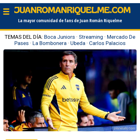
La mayor comunidad de fans de Juan Román Riquelme
TEMAS DEL DÍA:
Boca Juniors
·
Streaming
·
Mercado De
Pases
·
La Bombonera
·
Ubeda
·
Carlos Palacios
planetabj.com