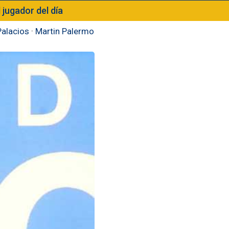
l jugador del día
Palacios
·
Martin Palermo