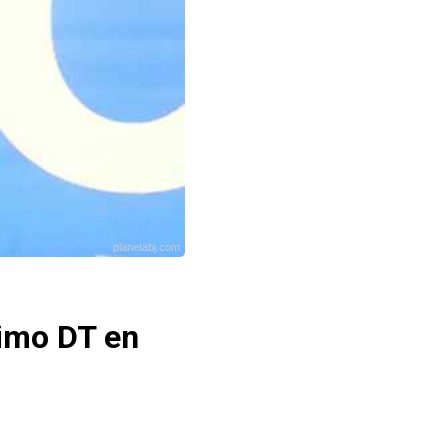
planetabj.com
ximo DT en