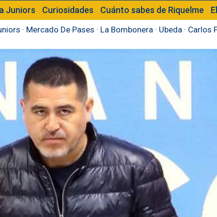
a Juniors
Curiosidades
Cuánto sabes de Riquelme
E
uniors
·
Mercado De Pases
·
La Bombonera
·
Ubeda
·
Carlos 