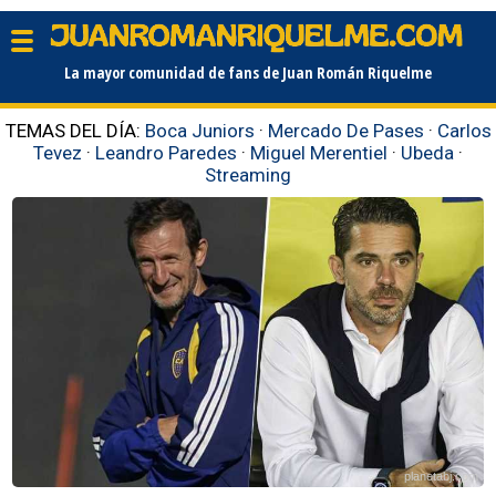
La mayor comunidad de fans de Juan Román Riquelme
TEMAS DEL DÍA:
Boca Juniors
·
Mercado De Pases
·
Carlos
Tevez
·
Leandro Paredes
·
Miguel Merentiel
·
Ubeda
·
Streaming
planetabj.com