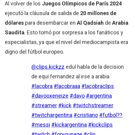
Al volver de los
Juegos Olímpicos de París 2024
ejecutó la cláusula de salida de
20
millones de
dólares
para desembarcar en
Al Qadsiah
de
Arabia
Saudita
. Esto tomó por sorpresa a los fanáticos y
especialistas, ya que el nivel del mediocampista era
digno del fútbol europeo.
@clips.kickzz
edul habla de la decision
de equi fernandez al irse a arabia
#lacobra
#lacobraaa
#lacobraclips
#davooxeneize
#davo
#argentina
#streamer
#kick
#twitchstreamer
#twitchargentina
#cristiano
#futbol??
#messi
#kickargentina
#kickclips
#twitch
#foryoupage
#clip