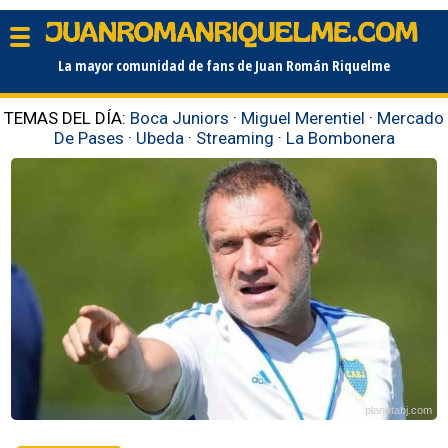
La mayor comunidad de fans de Juan Román Riquelme
TEMAS DEL DÍA:
Boca Juniors
·
Miguel Merentiel
·
Mercado
De Pases
·
Ubeda
·
Streaming
·
La Bombonera
planetabj.com