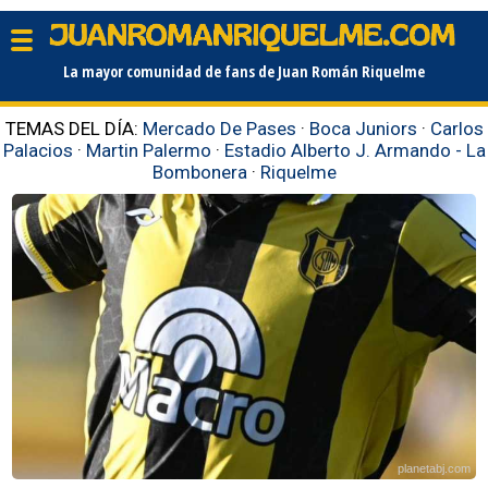
La mayor comunidad de fans de Juan Román Riquelme
TEMAS DEL DÍA:
Mercado De Pases
·
Boca Juniors
·
Carlos
Palacios
·
Martin Palermo
·
Estadio Alberto J. Armando - La
Bombonera
·
Riquelme
planetabj.com